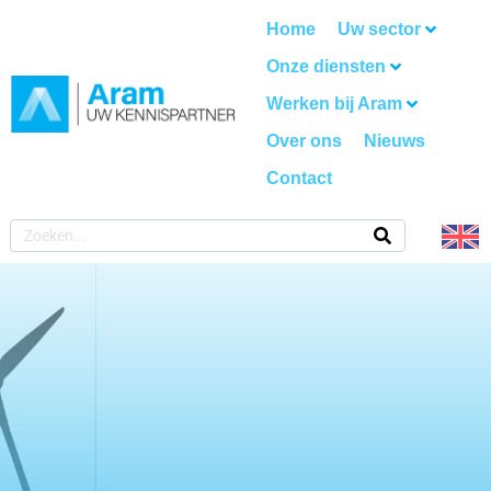
Home
Uw sector
Onze diensten
Werken bij Aram
Over ons
Nieuws
Contact