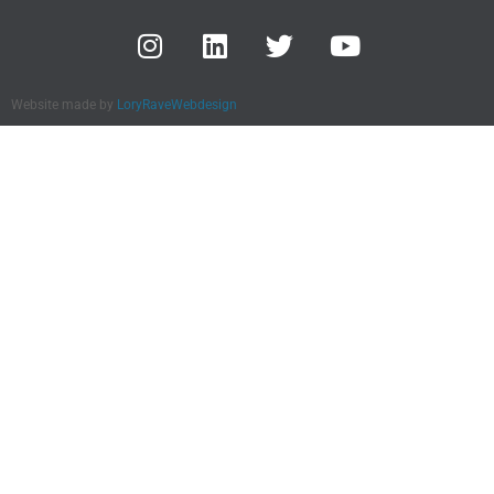
Website made by
LoryRaveWebdesign