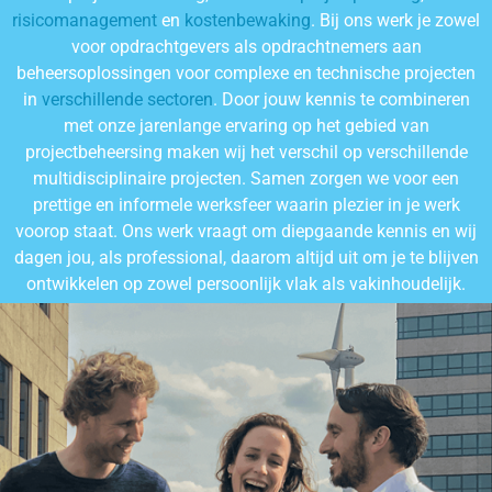
risicomanagement
en
kostenbewaking
. Bij ons werk je zowel
voor opdrachtgevers als opdrachtnemers aan
beheersoplossingen voor complexe en technische projecten
in
verschillende sectoren
. Door jouw kennis te combineren
met onze jarenlange ervaring op het gebied van
projectbeheersing maken wij het verschil op verschillende
multidisciplinaire projecten. Samen zorgen we voor een
prettige en informele werksfeer waarin plezier in je werk
voorop staat. Ons werk vraagt om diepgaande kennis en wij
dagen jou, als professional, daarom altijd uit om je te blijven
ontwikkelen op zowel persoonlijk vlak als vakinhoudelijk.