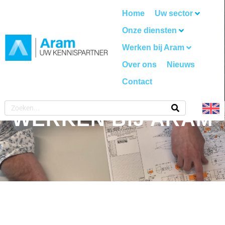
Home
Uw sector
Onze diensten
Werken bij Aram
Over ons
Nieuws
Contact
WERKEN BIJ ARAM