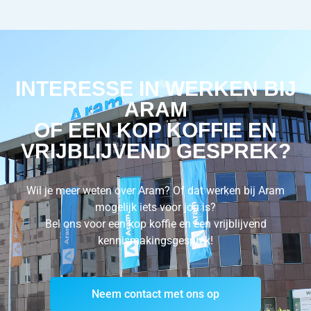
INTERESSE IN WERKEN BIJ
ARAM
OF EEN KOP KOFFIE EN
VRIJBLIJVEND GESPREK?
Wil je meer weten over Aram? Of dat werken bij Aram
mogelijk iets voor jou is?
Bel ons voor een kop koffie en een vrijblijvend
kennismakingsgesprek!
Neem contact met ons op