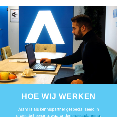
HOE WIJ WERKEN
Aram is als kennispartner gespecialiseerd in
projectbeheersing, waaronder
projectplanning
,