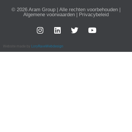
© 2026 Aram Group | Alle rechten voorbehouden |
Algemene voorwaarden
|
Privacybeleid
Website made by
LoryRaveWebdesign