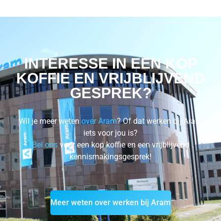
INTERESSE IN EEN KOP
KOFFIE EN VRIJBLIJVEND
GESPREK?
Wil je meer weten
over Aram
? Of dat werken bij Aram
iets voor jou is?
Bel ons
voor een kop koffie en een vrijblijvend
kennismakingsgesprek!
Meer weten over werken bij Aram