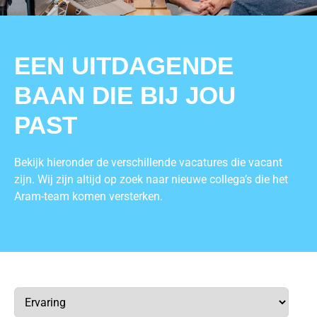
EEN UITDAGENDE
BAAN DIE BIJ JOU
PAST
Bekijk hieronder de verschillende vacatures die vacant
zijn. Wij zijn altijd op zoek naar nieuwe collega’s die het
Aram-team komen versterken.