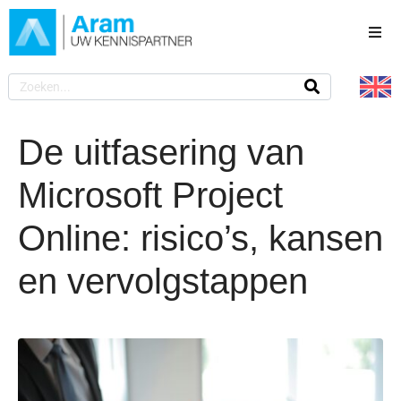
Home
Uw sector
De uitfasering van
Onze diensten
Microsoft Project
Werken bij Aram
Online: risico’s, kansen
Over ons
en vervolgstappen
Nieuws
Posted on
8 juni 2026
Contact