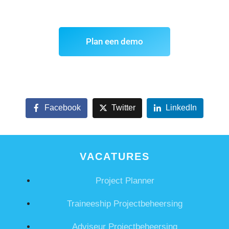
Plan een demo
Facebook
Twitter
LinkedIn
VACATURES
Project Planner
Traineeship Projectbeheersing
Adviseur Projectbeheersing